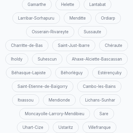
Gamarthe
Helette
Lantabat
Larribar-Sorhapuru
Menditte
Ordiarp
Osserain-Rivareyte
Sussaute
Charritte-de-Bas
Saint-Just-Ibarre
Chéraute
Iholdy
Suhescun
Ahaxe-Alciette-Bascassan
Béhasque-Lapiste
Béhorléguy
Estérençuby
Saint-Etienne-de-Baïgorry
Cambo-les-Bains
Itxassou
Mendionde
Lichans-Sunhar
Moncayolle-Larrory-Mendibieu
Sare
Uhart-Cize
Ustaritz
Villefranque