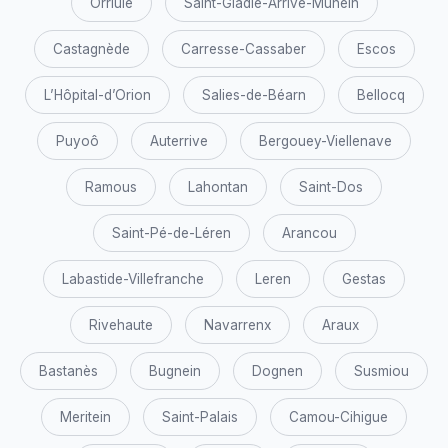
Orriule
Saint-Gladie-Arrive-Munein
Castagnède
Carresse-Cassaber
Escos
L’Hôpital-d’Orion
Salies-de-Béarn
Bellocq
Puyoô
Auterrive
Bergouey-Viellenave
Ramous
Lahontan
Saint-Dos
Saint-Pé-de-Léren
Arancou
Labastide-Villefranche
Leren
Gestas
Rivehaute
Navarrenx
Araux
Bastanès
Bugnein
Dognen
Susmiou
Meritein
Saint-Palais
Camou-Cihigue