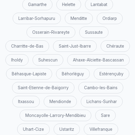
Gamarthe
Helette
Lantabat
Larribar-Sorhapuru
Menditte
Ordiarp
Osserain-Rivareyte
Sussaute
Charritte-de-Bas
Saint-Just-Ibarre
Chéraute
Iholdy
Suhescun
Ahaxe-Alciette-Bascassan
Béhasque-Lapiste
Béhorléguy
Estérençuby
Saint-Etienne-de-Baïgorry
Cambo-les-Bains
Itxassou
Mendionde
Lichans-Sunhar
Moncayolle-Larrory-Mendibieu
Sare
Uhart-Cize
Ustaritz
Villefranque