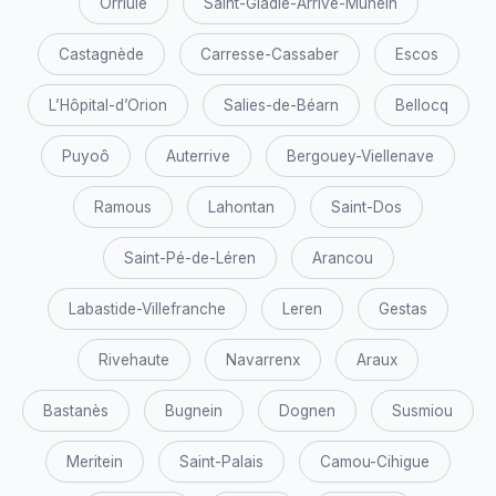
Orriule
Saint-Gladie-Arrive-Munein
Castagnède
Carresse-Cassaber
Escos
L’Hôpital-d’Orion
Salies-de-Béarn
Bellocq
Puyoô
Auterrive
Bergouey-Viellenave
Ramous
Lahontan
Saint-Dos
Saint-Pé-de-Léren
Arancou
Labastide-Villefranche
Leren
Gestas
Rivehaute
Navarrenx
Araux
Bastanès
Bugnein
Dognen
Susmiou
Meritein
Saint-Palais
Camou-Cihigue