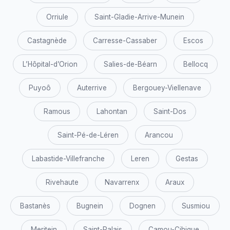
Orriule
Saint-Gladie-Arrive-Munein
Castagnède
Carresse-Cassaber
Escos
L’Hôpital-d’Orion
Salies-de-Béarn
Bellocq
Puyoô
Auterrive
Bergouey-Viellenave
Ramous
Lahontan
Saint-Dos
Saint-Pé-de-Léren
Arancou
Labastide-Villefranche
Leren
Gestas
Rivehaute
Navarrenx
Araux
Bastanès
Bugnein
Dognen
Susmiou
Meritein
Saint-Palais
Camou-Cihigue