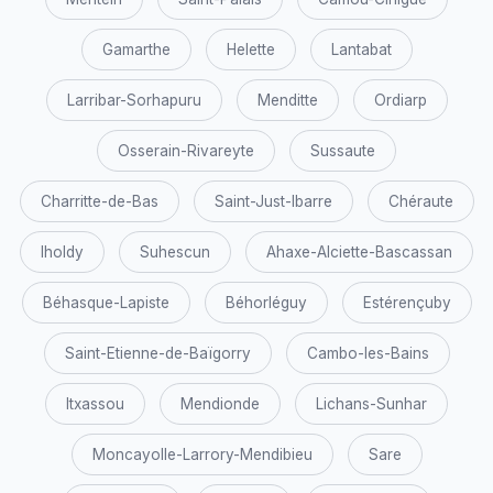
Gamarthe
Helette
Lantabat
Larribar-Sorhapuru
Menditte
Ordiarp
Osserain-Rivareyte
Sussaute
Charritte-de-Bas
Saint-Just-Ibarre
Chéraute
Iholdy
Suhescun
Ahaxe-Alciette-Bascassan
Béhasque-Lapiste
Béhorléguy
Estérençuby
Saint-Etienne-de-Baïgorry
Cambo-les-Bains
Itxassou
Mendionde
Lichans-Sunhar
Moncayolle-Larrory-Mendibieu
Sare