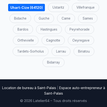
Uhart-Cize (64120)
Ustaritz
Villefranque
Bidache
Guiche
Came
Sames
Bardos
Hastingues
Peyrehorade
Orthevielle
Cagnotte
Oeyregave
Tardets-Sorholus
Larrau
Biriatou
Bidarray
Location de bureau à Saint-Palais
|
Espace auto-entrepreneur à
Saint-Palais
© 2026 Latelier64 – Tous droits réservés