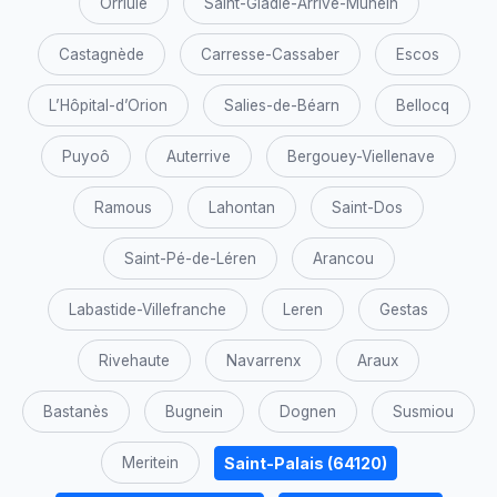
Orriule
Saint-Gladie-Arrive-Munein
Castagnède
Carresse-Cassaber
Escos
L’Hôpital-d’Orion
Salies-de-Béarn
Bellocq
Puyoô
Auterrive
Bergouey-Viellenave
Ramous
Lahontan
Saint-Dos
Saint-Pé-de-Léren
Arancou
Labastide-Villefranche
Leren
Gestas
Rivehaute
Navarrenx
Araux
Bastanès
Bugnein
Dognen
Susmiou
Saint-Palais (64120)
Meritein