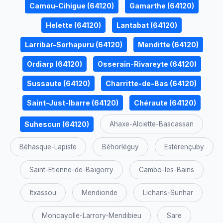
Camou-Cihigue (64120)
Gamarthe (64120)
Helette (64120)
Lantabat (64120)
Larribar-Sorhapuru (64120)
Menditte (64120)
Ordiarp (64120)
Osserain-Rivareyte (64120)
Sussaute (64120)
Charritte-de-Bas (64120)
Saint-Just-Ibarre (64120)
Chéraute (64120)
Suhescun (64120)
Ahaxe-Alciette-Bascassan
Béhasque-Lapiste
Béhorléguy
Estérençuby
Saint-Etienne-de-Baïgorry
Cambo-les-Bains
Itxassou
Mendionde
Lichans-Sunhar
Moncayolle-Larrory-Mendibieu
Sare