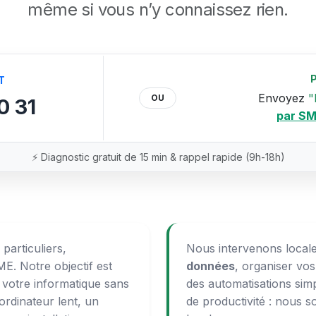
même si vous n’y connaissez rien.
T
Envoyez
"
OU
0 31
par SM
⚡ Diagnostic gratuit de 15 min & rappel rapide (9h-18h)
articuliers,
Nous intervenons loca
ME. Notre objectif est
données
, organiser vos
er votre informatique sans
des automatisations simp
ordinateur lent, un
de productivité : nous 