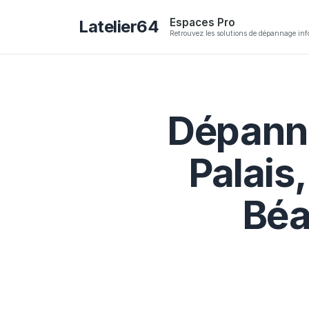
Espaces Pro
Latelier64
Retrouvez les solutions de dépannage inf
Dépanna
Palais
Béa