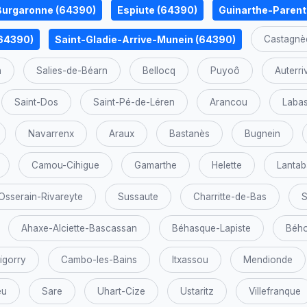
Burgaronne (64390)
Espiute (64390)
Guinarthe-Parent
(64390)
Saint-Gladie-Arrive-Munein (64390)
Castagnè
n
Salies-de-Béarn
Bellocq
Puyoô
Auterri
Saint-Dos
Saint-Pé-de-Léren
Arancou
Labas
Navarrenx
Araux
Bastanès
Bugnein
Camou-Cihigue
Gamarthe
Helette
Lantab
Osserain-Rivareyte
Sussaute
Charritte-de-Bas
S
Ahaxe-Alciette-Bascassan
Béhasque-Lapiste
Bého
ïgorry
Cambo-les-Bains
Itxassou
Mendionde
eu
Sare
Uhart-Cize
Ustaritz
Villefranque