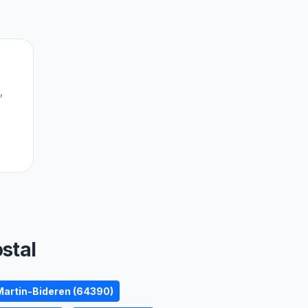
,
stal
Martin-Bideren (64390)