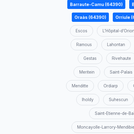
Barraute-Camu (64390)
Oraàs (64390)
Orriule 
Escos
L’Hôpital-d’Orio
Ramous
Lahontan
Gestas
Rivehaute
Meritein
Saint-Palais
Menditte
Ordiarp
Iholdy
Suhescun
Saint-Etienne-de-Ba
Moncayolle-Larrory-Mendibi