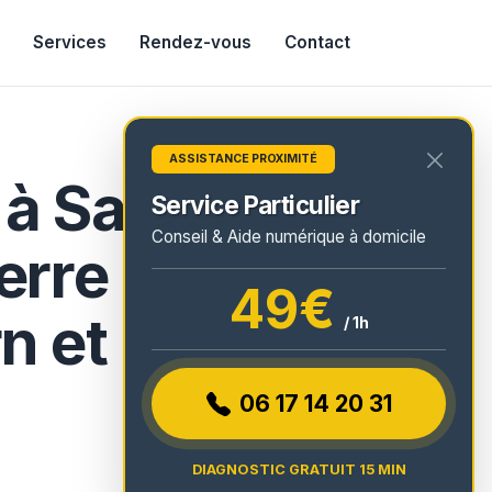
Services
Rendez-vous
Contact
ASSISTANCE PROXIMITÉ
à Saint-
Service Particulier
Conseil & Aide numérique à domicile
erre de
49€
n et
/ 1h
06 17 14 20 31
DIAGNOSTIC GRATUIT 15 MIN