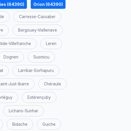
ies (64390)
Orion (64390)
de
Carresse-Cassaber
ve
Bergouey-Viellenave
tide-Villefranche
Leren
Dognen
Susmiou
at
Larribar-Sorhapuru
aint-Just-Ibarre
Chéraute
rléguy
Estérençuby
Lichans-Sunhar
Bidache
Guiche